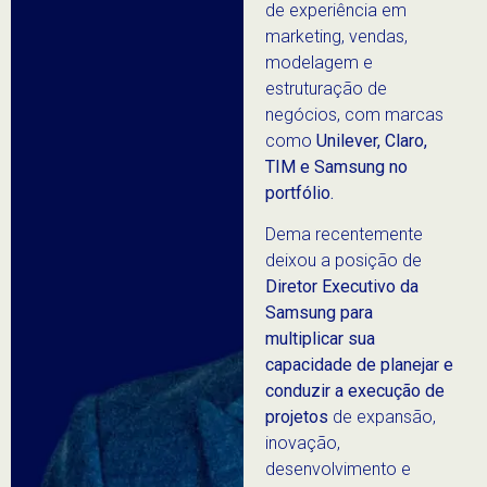
de experiência em
marketing, vendas,
modelagem e
estruturação de
negócios, com marcas
como
Unilever, Claro,
TIM e Samsung no
portfólio.
Dema recentemente
deixou a posição de
Diretor Executivo da
Samsung para
multiplicar sua
capacidade de planejar e
conduzir a execução de
projetos
de expansão,
inovação,
desenvolvimento e