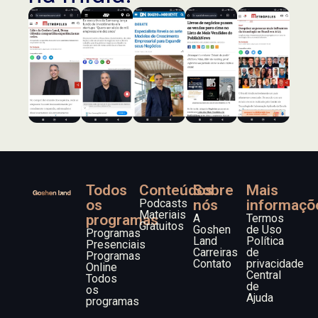
Todos
Conteúdos
Sobre
Mais
os
Podcasts
nós
informaçõ
Materiais
programas
A
Termos
Gratuitos
Goshen
de Uso
Programas
Land
Política
Presenciais
Carreiras
de
Programas
Contato
privacidade
Online
Central
Todos
de
os
Ajuda
programas