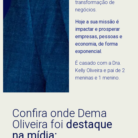
transformação de
negócios.
Hoje a sua missão é
impactar e prosperar
empresas, pessoas e
economia, de forma
exponencial.
É casado com a Dra.
Kelly Oliveira e pai de 2
meninas e 1 menino.
Confira onde
Dema
Oliveira
foi
destaque
na mídia: