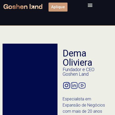
Aplique
Dema
Oliviera
Fundador e CEO
Goshen Land
Especialista em
Expansão de Negócios
com mais de 20 anos