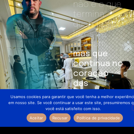
não é o que
termina
quando as
luzes se
apagam,
mas que
continua no
coração
das
pessoas.
”
Usamos cookies para garantir que você tenha a melhor experiênc
em nosso site. Se você continuar a usar este site, presumiremos 
DIEGO RIZZO
você está satisfeito com isso.
CEO RIZZO PRODUTORA
Aceitar
Recusar
Política de privacidade
QUERO IMPACTAR