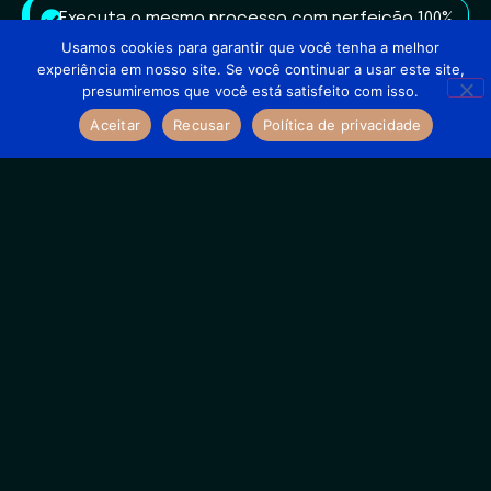
Executa o mesmo processo com perfeição 100%
das vezes
Usamos cookies para garantir que você tenha a melhor
experiência em nosso site. Se você continuar a usar este site,
Aprende com os dados e melhora
presumiremos que você está satisfeito com isso.
constantemente
Aceitar
Recusar
Política de privacidade
Sua equipe foca no que
importa:
VENDER
A IA cuida do resto.
QUERO IATIZAR O MEU COMERCIAL
Nosso agente foi desenvolvido
para
solucionar esses
problemas:
Leads quentes sendo perdidos por falta de